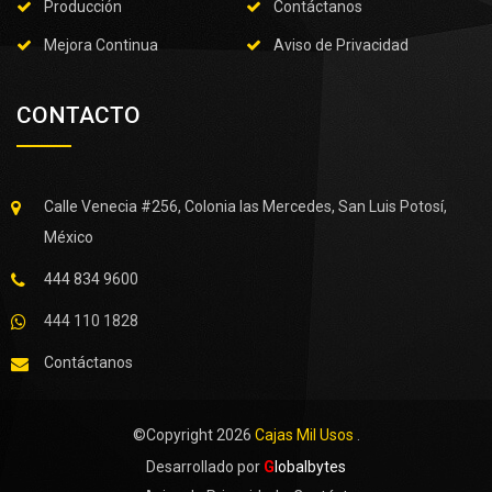
Producción
Contáctanos
Mejora Continua
Aviso de Privacidad
CONTACTO
Calle Venecia #256, Colonia las Mercedes, San Luis Potosí,
México
444 834 9600
444 110 1828
Contáctanos
©Copyright
2026
Cajas Mil Usos
.
Desarrollado por
G
lobalbytes