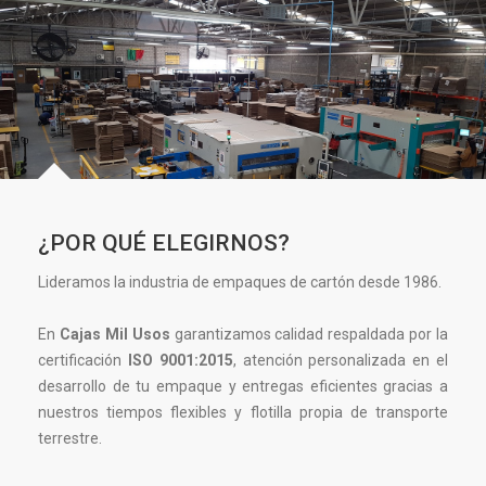
Y
Microcorrugado
En
San
¿POR QUÉ ELEGIRNOS?
Luis
Lideramos la industria de empaques de cartón desde 1986.
Potosí
En
Cajas Mil Usos
garantizamos calidad respaldada por la
–
certificación
ISO 9001:2015
, atención personalizada en el
desarrollo de tu empaque y entregas eficientes gracias a
Cajas
nuestros tiempos flexibles y flotilla propia de transporte
terrestre.
Mil